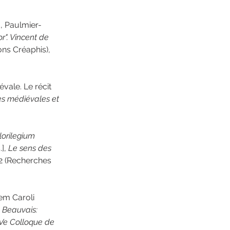
., Paulmier-
r". Vincent de 
ons Créaphis), 
vale. Le récit 
s médiévales et 
lorilegium 
], 
Le sens des 
2 (Recherches 
em Caroli 
 Beauvais: 
Ve Colloque de 