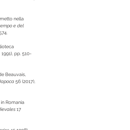
ometto nella 
tempo e del 
574.
lioteca 
a 1991), pp. 510-
de Beauvais, 
j-Napoca
 56 (2017), 
 in Romania 
ievales
 17 