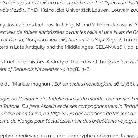
ntstaansgeschiedenis en de compilatie van het "Speculum Natu
ais († 1264).
 Ph.D., Katholieke Universiteit Leuven, Louvain 200
 y Josafat: tres lecturas. In: Uhlig, M. and Y. Foehr-Janssens, Y. 
recueils de fables enchâssées avant les Mille et une Nuits de 
a et Dimna, Disciplina clericalis, Roman des Sept Sages)
, Turnh
ers in Late Antiquity and the Middle Ages [CELAMA 16]), pp. 1
e structure of history. A study of the index of the 
Speculum Hist
ent of Beauvais Newsletter
 23 (1998), 3-6.
me du `Mariale magnum'. 
Ephemerides mariologicae 
16 (1966),
ages de Benjamin de Tudelle autour du monde, commencé l'an
n Tartarie. Du frère Ascelin et de ses compagnons vers la Tartar
artarie et en Chine, en 1253. Suivis des additions de Vincent de
llaume de Nangis pour l'éclaircissement des précédents voyages
éception médiévale du matériel apocryphe concernant la naissa