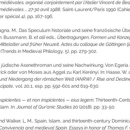
s médiévales, organisé conjointement par l'Atelier Vincent de Beauv
 médiévales ... 27-30 avril 1988
, Saint-Laurent/Paris 1990 (Cahie
r spécial 4), pp. 167-196.
agna, M., Das Speculum historiale und seine französische Üb
n: Bussmann, B. 
et alii
 eds., 
Übertragungen, Formen und Konze
ittelalter und früher Neuzeit. Actes du colloque de Göttingen (j
Trends in Medieval Philology, 5), pp. 279-302.
r jüdische Asenethroman und seine Nachwirkung. Von Egeria 
ck oder von Moses aus Aggel zu Karl Kerényi. In: Haase, W. 
 und Niedergang der römischen Welt (ANRW)
 / 
Rise and Declin
ncipate
, vol. 20,1, esp. pp. 592-601 and 619-630.
nspicientes — et non inspicientes — eius legem
: Thirteenth-Cen
lam. In: 
Journal of Qur'anic Studies
 20 (2018), pp. 33-50.
nd Walker, L. M., Spain, Islam, and thirteenth-century Domini
Convivencia and medieval Spain. Essays in honor of Thomas F. 