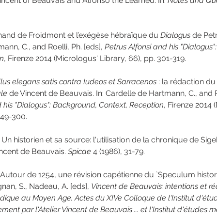
ncent of Beauvais and Alfonso the Learned. In: 
Notes and Que
linand de Froidmont et l’exégèse hébraïque du 
Dialogus
 de Petr
nn, C., and Roelli, Ph. [eds], 
Petrus Alfonsi and his "Dialogus"
on
, Firenze 2014 (Micrologus' Library, 66), pp. 301-319.
llus elegans satis contra Iudeos et Sarracenos
 : la rédaction du
ale
 de Vincent de Beauvais. In: Cardelle de Hartmann, C., and Ro
d his "Dialogus": Background, Context, Reception
, Firenze 2014 
249-300.
Un historien et sa source: l'utilisation de la chronique de Sige
cent de Beauvais. 
Spicae
 4 (1986), 31-79.
utour de 1254, une révision capétienne du `Speculum historial
nan, S., Nadeau, A. [eds], 
Vincent de Beauvais: intentions et ré
ique au Moyen Age. Actes du XIVe Colloque de l'Institut d'étu
ment par l'Atelier Vincent de Beauvais ... et l'Institut d'études mé