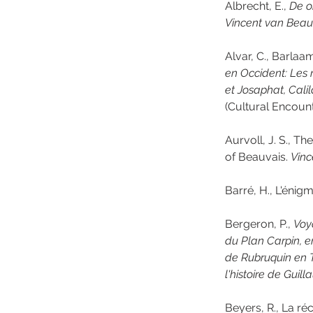
Albrecht, E., 
De o
Vincent van Beauv
Alvar, C., Barlaam
en Occident: Les 
et Josaphat, Calil
(Cultural Encount
Aurvoll, J. S., Th
of Beauvais. 
Vinc
Barré, H., L'énig
Bergeron, P., 
Voy
du Plan Carpin, e
de Rubruquin en T
l'histoire de Gui
Beyers, R., La r