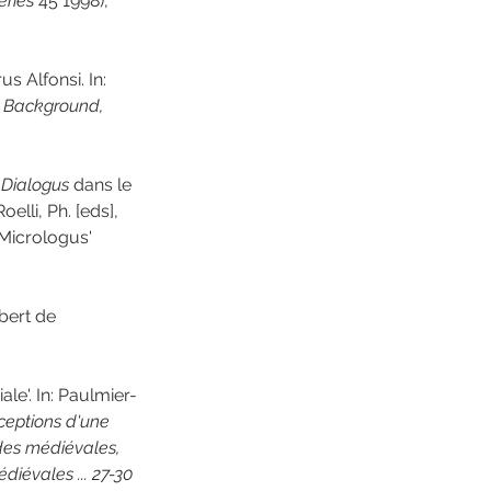
ries
 45 1998), 
us Alfonsi. In: 
: Background, 
 
Dialogus
 dans le 
elli, Ph. [eds], 
(Micrologus' 
bert de 
e'. In: Paulmier-
ceptions d'une 
des médiévales, 
diévales ... 27-30 