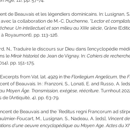
 Âge, 11), pp. 57-74.
ent de Beauvais et les légendiers dominicains. In: Lusignan, S
, avec la collaboration de M.-C. Duchenne, 
"Lector et compilato
êcheur. Un intellectuel et son milieu au XIIIe siècle
, Grâne (Editi
 à Royaumont), pp. 113-126.
rd, N., Traduire le discours sur Dieu dans l’encyclopédie médié
ns le 
Miroir historial
 de Jean de Vignay. In: 
Cahiers de recherche
2014), pp. 151-175.
Excerpts from Vat. lat. 4929 in the 
Florilegium Angelicum
, the 
F
cent of Beauvais. In : Franzoni, S., Lonati, E. and Russo, A. [eds.
 au Moyen Âge. Transmission, exégèse, réécriture
. Turnhout 202
 de l’Antiquité, 4), pp. 63-79.
Vincent de Beauvais and the `Reditus regni Francorum ad stirp
Paulmier-Foucart, M., Lusignan, S., Nadeau, A. [eds], 
Vincent de
eptions d'une oeuvre encyclopédique au Moyen Age. Actes du XI