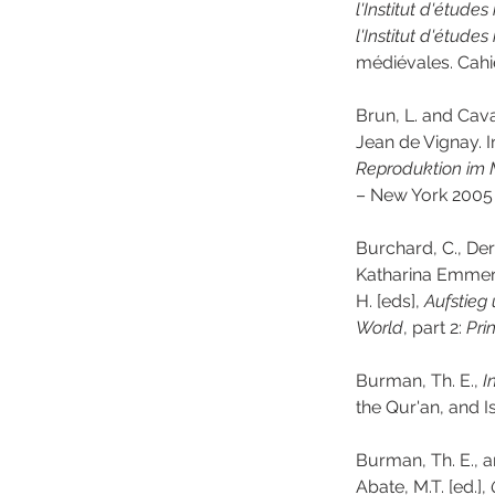
l'Institut d'étude
l'Institut d'études
médiévales. Cahie
Brun, L. and Cav
Jean de Vignay. I
Reproduktion im M
– New York 2005 (
Burchard, C., De
Katharina Emmeri
H. [eds], 
Aufstieg
World
, part 2: 
Pri
Burman, Th. E., 
I
the Qur'an, and Is
Burman, Th. E., a
Abate, M.T. [ed.], 