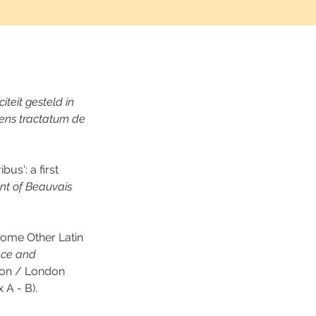
teit gesteld in 
nens tractatum de 
us': a first 
nt of Beauvais 
Some Other Latin 
nce and 
ton / London 
 A - B).