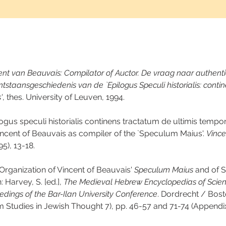
ent van Beauvais: Compilator of Auctor. De vraag naar authentici
ntstaansgeschiedenis van de `Epilogus Speculi historialis: conti
'
, thes. University of Leuven, 1994.
logus speculi historialis continens tractatum de ultimis temporib
incent of Beauvais as compiler of the `Speculum Maius'. 
Vince
95), 13-18.
 Organization of Vincent of Beauvais' 
Speculum Maius
 and of 
 Harvey, S. [ed.], 
The Medieval Hebrew Encyclopedias of Scie
edings of the Bar-Ilan University Conference
. Dordrecht / Bos
Studies in Jewish Thought 7), pp. 46-57 and 71-74 (Appendix