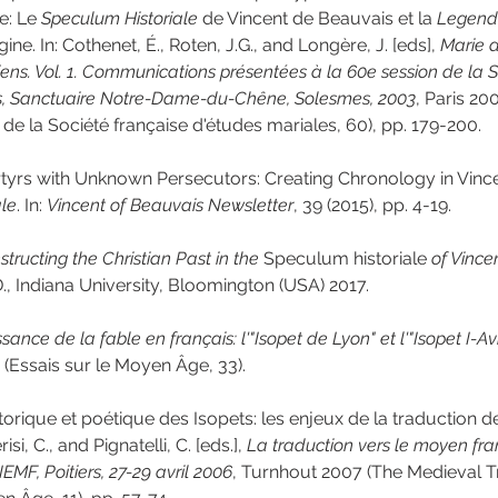
: Le 
Speculum Historiale
 de Vincent de Beauvais et la 
Legend
e. In: Cothenet, É., Roten, J.G., and Longère, J. [eds], 
Marie d
ens. Vol. 1. Communications présentées à la 60e session de la S
s, Sanctuaire Notre-Dame-du-Chêne, Solesmes, 2003
, Paris 20
n de la Société française d'études mariales, 60), pp. 179-200.
rtyrs with Unknown Persecutors: Creating Chronology in Vince
ale
. In: 
Vincent of Beauvais Newsletter
, 39 (2015), pp. 4-19.
tructing the Christian Past in the
 Speculum historiale 
of Vince
D., Indiana University, Bloomington (USA) 2017.
sance de la fable en français: l'"Isopet de Lyon" et l'"Isopet I-A
(Essais sur le Moyen Âge, 33).
étorique et poétique des Isopets: les enjeux de la traduction 
isi, C., and Pignatelli, C. [eds.], 
La traduction vers le moyen fra
IEMF, Poitiers, 27-29 avril 2006
, Turnhout 2007 (The Medieval Tr