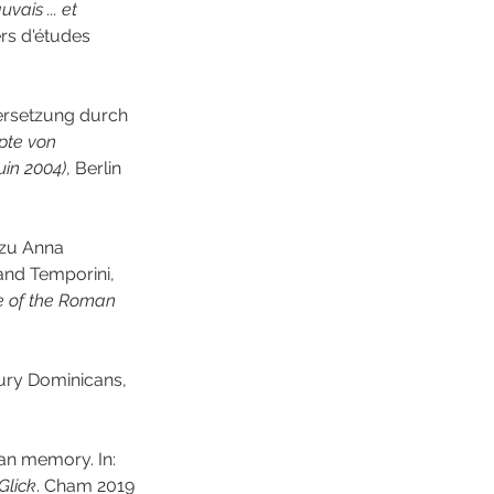
ais ... et 
rs d'études 
ersetzung durch 
pte von 
uin 2004)
, Berlin 
zu Anna 
and Temporini, 
e of the Roman 
tury Dominicans, 
can memory. In: 
Glick
. Cham 2019 