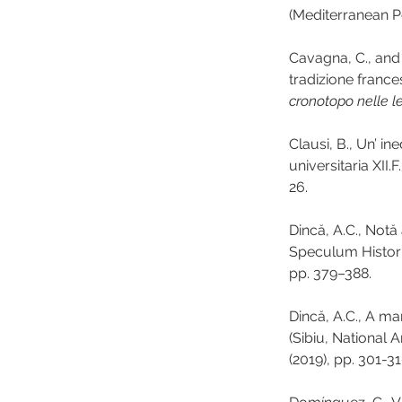
(Mediterranean Pe
Cavagna, C., and 
tradizione frances
cronotopo nelle l
Clausi, B., Un’ in
universitaria XII.F.3
26.
Dincă, A.C., Not
Speculum Historia
pp. 379–388.
Dincă, A.C., A ma
(Sibiu, National Ar
(2019), pp. 301-31