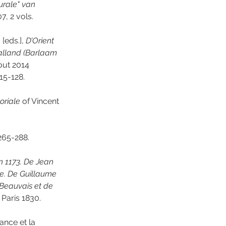
rale" van 
7, 2 vols.
[eds.], 
D’Orient 
Galland (Barlaam 
out 2014 
15-128.
oriale
 of Vincent 
 265-288.
 1173. De Jean 
ie. De Guillaume 
 Beauvais et de 
, Paris 1830.
nce et la 