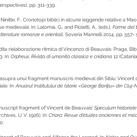
rspectives), pp. 311-339.
Ninitte, F., Cronotopi biblici in alcune leggende relative a Ma
e medievale. In: Lalomia, G., and Pioletti, A., [eds.], 
Forme del 
etterature romanze e orientali
, Soveria Mannelli 2014, pp. 557- 
edita rielaborazione ritmica di Vincenzo di Beauvais: Praga, Bib
. In: 
Orpheus. Rivista di umanità classica e cristiana
 12 (Catani
ă asupra unui fragment manuscris medieval din Sibiu: Vincent 
le. In: 
Anuarul Institutului de Istorie «George Bariţiu» din Clu
nuscript fragment of Vincent de Beauvais’ 
Speculum historiale
chives, U. V. 1926). In: 
Chora: Revue d’études anciennes et méd
0.