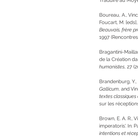
Traduire au Moyen
Boureau, A., Vinc
Foucart, M. [eds]
Beauvais, frère pr
1997 (Rencontres
Bragantini-Mailla
de la Création da
humanistes
, 27 (
Brandenburg, Y., 
Gallicum
, and Vin
textes classiques
sur les réceptions
Brown, E. A. R., 
imperatoris'. In: 
intentions et réc