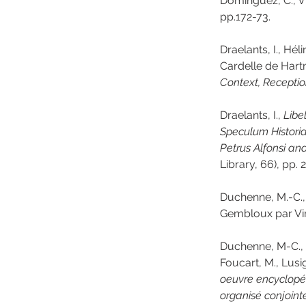
Domínguez, C., Vi
pp.172-73.
Draelants, I., Hé
Cardelle de Hartma
Context, Recepti
Draelants, I., 
Libe
Speculum Histori
Petrus Alfonsi an
Library, 66), pp. 
Duchenne, M.-C., 
Gembloux par Vin
Duchenne, M-C., A
Foucart, M., Lusig
oeuvre encyclopéd
organisé conjointe