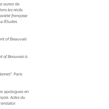
a aurea
 de 
ans les récits 
ociété française 
04 (Études 
nt of Beauvais’ 
nt of Beauvais (c. 
vionnet"
, Paris 
des apologues en 
nçais. Actes du 
anslator. 