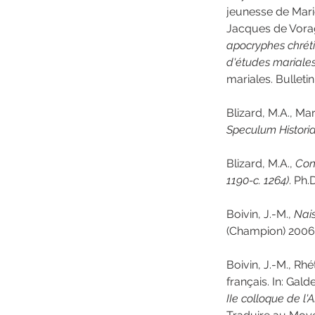
jeunesse de Marie
Jacques de Voragin
apocryphes chréti
d'études mariale
mariales. Bulleti
Blizard, M.A., Ma
Speculum Histori
Blizard, M.A., 
Cons
1190-c. 1264)
. Ph.
Boivin, J.-M., 
Nais
(Champion) 2006 
Boivin, J.-M., Rh
français. In: Galder
IIe colloque de l'A