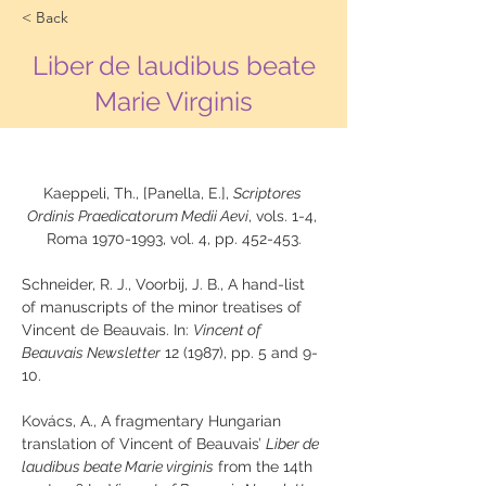
< Back
Liber de laudibus beate
Marie Virginis
Kaeppeli, Th., [Panella, E.], 
Scriptores 
Ordinis Praedicatorum Medii Aevi
, vols. 1-4, 
Roma 1970-1993, vol. 4, pp. 452-453.
Schneider, R. J., Voorbij, J. B., A hand-list 
of manuscripts of the minor treatises of 
Vincent de Beauvais. In: 
Vincent of 
Beauvais Newsletter
 12 (1987), pp. 5 and 9-
10.
Kovács, A., A fragmentary Hungarian 
translation of Vincent of Beauvais’ 
Liber de 
laudibus beate Marie virginis
 from the 14th 