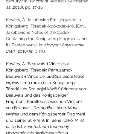
century? In: 
Vincent of Beauvais Newsletter
42 (2018), pp. 17-26.
Kovács, A. Jakubovich Emil jegyzetei a 
Königsbergi Töredék őrzőkódexéről [Emil 
Jakubovich’s Notes of the Codex 
Containing the Königsberg Fragment and 
its Pastedowns]. In: 
Magyar Könyvszemle
134,3 (2018) (in print).
Kovács, A., Beauvais-i Vince és a 
Königsbergi Töredék: Párhuzamok 
Beauvais-i Vince 
De laudibus beate Marie 
virginis
 című műve és a Königsbergi 
Töredék és Szalagjai között’ (Vincenz von 
Beauvais und das Königsberger 
Fragment: Parallelen zwischen Vincenz 
von Beauvais' 
De laudibus beate Marie 
virginis
 und dem Königsberger Fragment 
und seiner Streifen). In: Bene Ildikó, M, 
et 
al.
 [eds.], 
Fenntartható tudomány: 
Hagyomány és újrahasznosítás a 