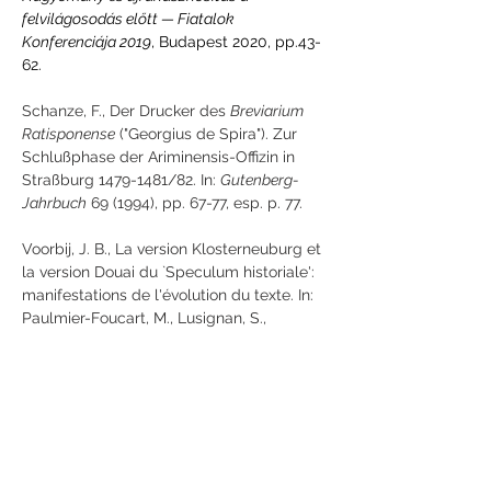
felvilágosodás előtt — Fiatalok 
Konferenciája 2019
, Budapest 2020, pp.43-
62.
Schanze, F., Der Drucker des 
Breviarium 
Ratisponense
 ("Georgius de Spira"). Zur 
Schlußphase der Ariminensis-Offizin in 
Straßburg 1479-1481/82. In: 
Gutenberg-
Jahrbuch
 69 (1994), pp. 67-77, esp. p. 77.
Voorbij, J. B., La version Klosterneuburg et 
la version Douai du `Speculum historiale': 
manifestations de l'évolution du texte. In: 
Paulmier-Foucart, M., Lusignan, S., 
Nadeau, A. [eds], 
Vincent de Beauvais: 
intentions et réceptions d'une oeuvre 
encyclopédique au Moyen Age. Actes du XIVe 
Colloque de l'Institut d'études médiévales, 
organisé conjointement par l'Atelier Vincent 
de Beauvais ... et l'Institut d'études 
médiévales ... 27-30 avril 1988
, Saint-