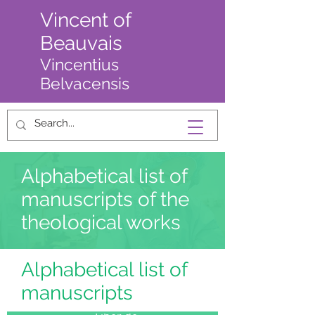
Vincent of
Beauvais
Vincentius
Belvacensis
Alphabetical list of
manuscripts of the
theological works
Alphabetical list of
manuscripts