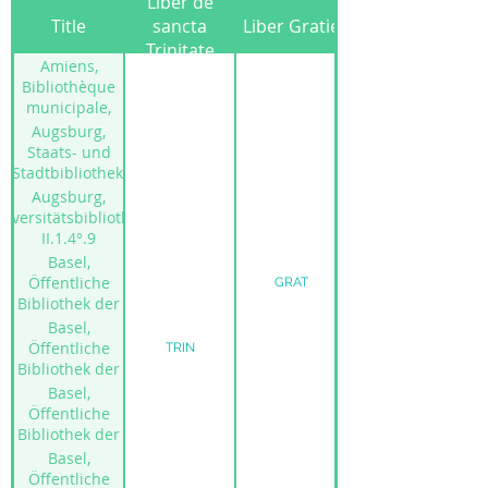
Liber de
Title
sancta
Liber Gratie
Trinitate
Amiens,
Bibliothèque
municipale,
Fonds
Augsburg,
Lescalopier, 7
Staats- und
Stadtbibliothek,
fol. Cod 203
Augsburg,
niversitätsbibliothek,
II.1.4°.9
Basel,
Öffentliche
GRAT
Bibliothek der
Universität,
Basel,
A.XI.1
Öffentliche
TRIN
Bibliothek der
Universität,
Basel,
B.IX.5
Öffentliche
Bibliothek der
Universität,
Basel,
B.VIII.17
Öffentliche